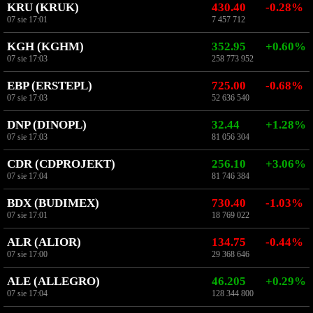
KRU (KRUK)
430.40
-0.28%
07 sie 17:01
7 457 712
KGH (KGHM)
352.95
+0.60%
07 sie 17:03
258 773 952
EBP (ERSTEPL)
725.00
-0.68%
07 sie 17:03
52 636 540
DNP (DINOPL)
32.44
+1.28%
07 sie 17:03
81 056 304
CDR (CDPROJEKT)
256.10
+3.06%
07 sie 17:04
81 746 384
BDX (BUDIMEX)
730.40
-1.03%
07 sie 17:01
18 769 022
ALR (ALIOR)
134.75
-0.44%
07 sie 17:00
29 368 646
ALE (ALLEGRO)
46.205
+0.29%
07 sie 17:04
128 344 800