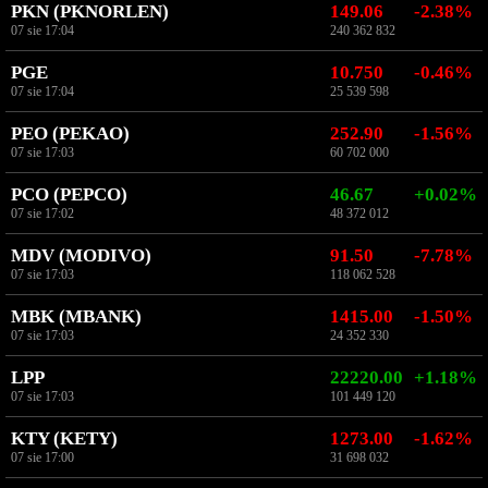
PKN (PKNORLEN)
149.06
-2.38%
07 sie 17:04
240 362 832
PGE
10.750
-0.46%
07 sie 17:04
25 539 598
PEO (PEKAO)
252.90
-1.56%
07 sie 17:03
60 702 000
PCO (PEPCO)
46.67
+0.02%
07 sie 17:02
48 372 012
MDV (MODIVO)
91.50
-7.78%
07 sie 17:03
118 062 528
MBK (MBANK)
1415.00
-1.50%
07 sie 17:03
24 352 330
LPP
22220.00
+1.18%
07 sie 17:03
101 449 120
KTY (KETY)
1273.00
-1.62%
07 sie 17:00
31 698 032