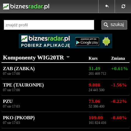
Komponenty WIG20TR
Kurs
Zmiana
ZAB (ZABKA)
31.49
+0.61%
07 sie 17:00
201 469 712
TPE (TAURONPE)
9.088
-1.56%
07 sie 17:00
24 441 500
PZU
73.06
-0.22%
07 sie 17:03
52 386 400
PKO (PKOBP)
109.00
-0.60%
07 sie 17:03
161 824 416