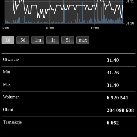
31.31
31.26
07:00
10:00
13:00
1d
5d
1m
1r
5l
max
Otwarcie
31.40
Min
31.26
Max
31.40
Wolumen
6 520 541
Obrót
204 098 608
Transakcje
6 662