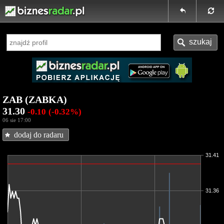
ZAB (ZABKA)
31.30
-0.10
(-0.32%)
06 sie 17:00
dodaj do radaru
31.41
31.36