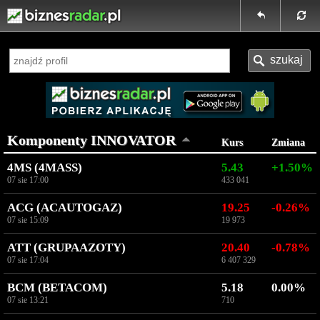
Komponenty INNOVATOR
Kurs
Zmiana
4MS (4MASS)
5.43
+1.50%
07 sie 17:00
433 041
ACG (ACAUTOGAZ)
19.25
-0.26%
07 sie 15:09
19 973
ATT (GRUPAAZOTY)
20.40
-0.78%
07 sie 17:04
6 407 329
BCM (BETACOM)
5.18
0.00%
07 sie 13:21
710