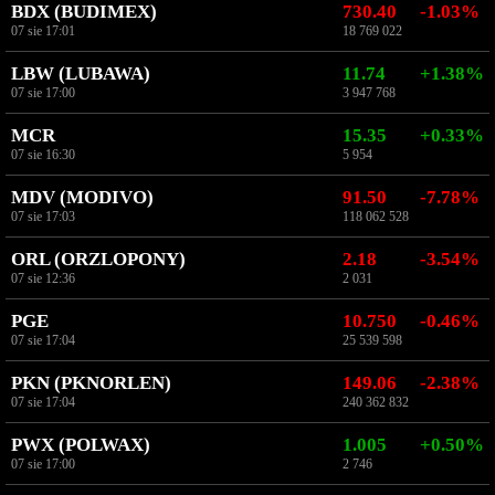
BDX (BUDIMEX)
730.40
-1.03%
07 sie 17:01
18 769 022
LBW (LUBAWA)
11.74
+1.38%
07 sie 17:00
3 947 768
MCR
15.35
+0.33%
07 sie 16:30
5 954
MDV (MODIVO)
91.50
-7.78%
07 sie 17:03
118 062 528
ORL (ORZLOPONY)
2.18
-3.54%
07 sie 12:36
2 031
PGE
10.750
-0.46%
07 sie 17:04
25 539 598
PKN (PKNORLEN)
149.06
-2.38%
07 sie 17:04
240 362 832
PWX (POLWAX)
1.005
+0.50%
07 sie 17:00
2 746