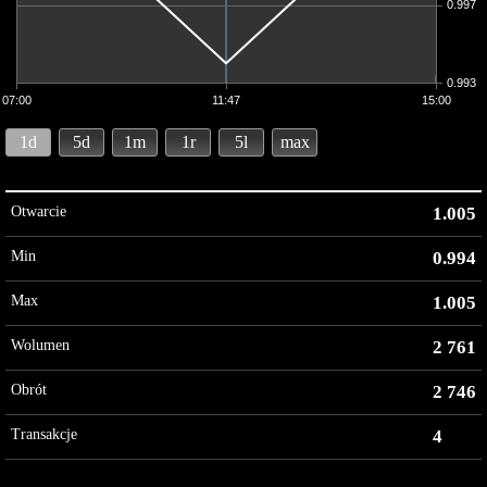
0.997
0.993
07:00
11:47
15:00
1d
5d
1m
1r
5l
max
Otwarcie
1.005
Min
0.994
Max
1.005
Wolumen
2 761
Obrót
2 746
Transakcje
4