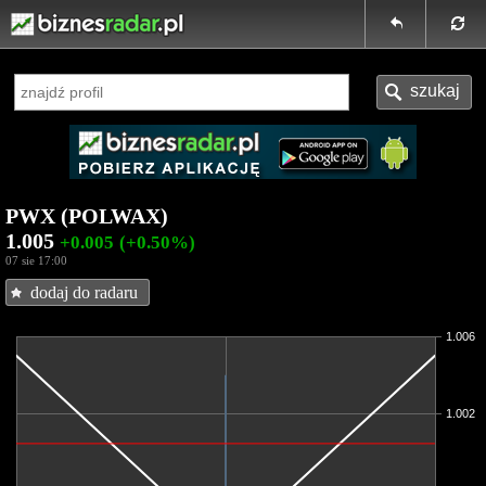
PWX (POLWAX)
1.005
+0.005
(+0.50%)
07 sie 17:00
dodaj do radaru
1.006
1.002