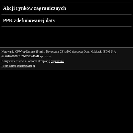
Akcji rynków zagranicznych
PPK zdefiniowanej daty
Notowania GPW opóźnione 15 min.
Notowania GPW/NC dostarcza
Dom Maklerski BDM S.A.
© 2010-2026 BIZNESRADAR sp. z o.o.
Korzystanie z serwisu oznacza akceptację
regulaminu
.
Pełna wersja BiznesRadar.pl