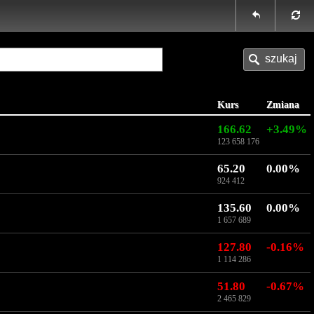
Kurs
Zmiana
166.62
+3.49%
123 658 176
65.20
0.00%
924 412
135.60
0.00%
1 657 689
127.80
-0.16%
1 114 286
51.80
-0.67%
2 465 829