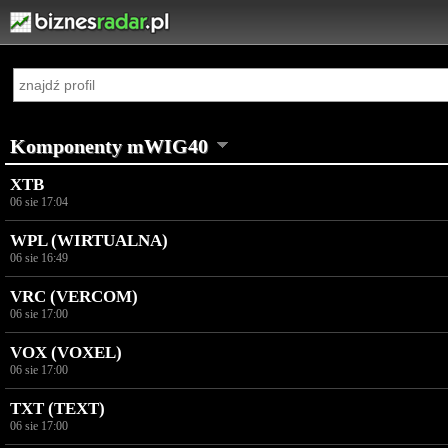
Komponenty mWIG40
XTB
06 sie 17:04
WPL (WIRTUALNA)
06 sie 16:49
VRC (VERCOM)
06 sie 17:00
VOX (VOXEL)
06 sie 17:00
TXT (TEXT)
06 sie 17:00