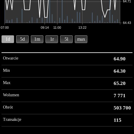
64.71
64.43
07:00
09:14
11:00
13:22
1d
5d
1m
1r
5l
max
Otwarcie
64.90
Min
64.30
Max
65.20
Wolumen
7 771
Obrót
503 700
Transakcje
115