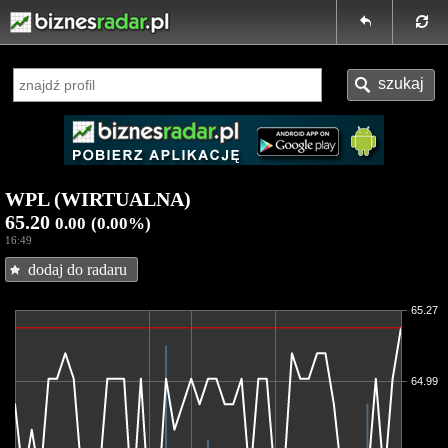
WPL (WIRTUALNA)
65.20
0.00
(0.00%)
16:49
dodaj do radaru
65.27
64.99