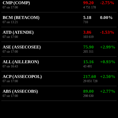
CMP (COMP)
99.20
-2.75%
07 sie 17:00
4 751 178
BCM (BETACOM)
5.18
0.00%
07 sie 13:21
710
ATD (ATENDE)
3.86
-1.53%
07 sie 17:00
103 619
ASE (ASSECOSEE)
75.90
+2.99%
07 sie 17:00
205 311
ALL (AILLERON)
15.16
+0.93%
07 sie 16:43
43 491
ACP (ASSECOPOL)
217.60
+2.50%
07 sie 17:00
29 851 728
ABS (ASSECOBS)
89.00
+2.77%
07 sie 17:00
298 630