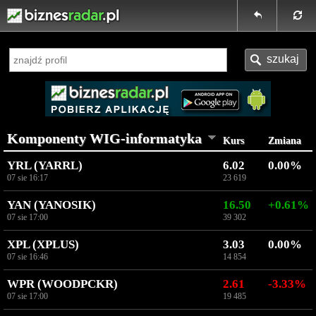
Komponenty WIG-informatyka
Kurs
Zmiana
YRL (YARRL)
6.02
0.00%
07 sie 16:17
23 619
YAN (YANOSIK)
16.50
+0.61%
07 sie 17:00
39 302
XPL (XPLUS)
3.03
0.00%
07 sie 16:46
14 854
WPR (WOODPCKR)
2.61
-3.33%
07 sie 17:00
19 485