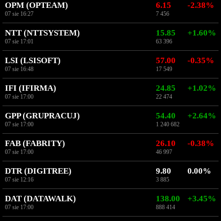
OPM (OPTEAM)
6.15
-2.38%
07 sie 16:27
7 456
NTT (NTTSYSTEM)
15.85
+1.60%
07 sie 17:01
63 396
LSI (LSISOFT)
57.00
-0.35%
07 sie 16:48
17 549
IFI (IFIRMA)
24.85
+1.02%
07 sie 17:00
22 474
GPP (GRUPRACUJ)
54.40
+2.64%
07 sie 17:00
1 240 682
FAB (FABRITY)
26.10
-0.38%
07 sie 17:00
46 997
DTR (DIGITREE)
9.80
0.00%
07 sie 12:16
3 885
DAT (DATAWALK)
138.00
+3.45%
07 sie 17:00
888 414