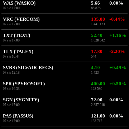
WAS (WASKO)
5.66
0.00%
07 sie 17:00
86 876
VRC (VERCOM)
135.00
-0.44%
07 sie 17:00
1 441 123
TXT (TEXT)
52.40
+1.16%
07 sie 17:00
1 628 642
TLX (TALEX)
17.80
-2.20%
07 sie 16:44
544
SVRS (SILVAIR-REGS)
4.10
+0.49%
07 sie 12:18
1 423
SPR (SPYROSOFT)
400.00
+0.50%
07 sie 16:33
128 580
SGN (SYGNITY)
72.00
0.00%
07 sie 17:00
2 357 018
PAS (PASSUS)
121.00
0.00%
07 sie 17:00
183 717