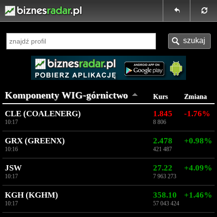
Komponenty WIG-górnictwo
Kurs
Zmiana
CLE (COALENERG)
1.845
-1.76%
10:17
8 806
GRX (GREENX)
2.478
+0.98%
10:16
421 487
JSW
27.22
+4.09%
10:17
7 963 273
KGH (KGHM)
358.10
+1.46%
10:17
57 043 424