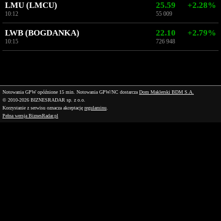
LMU (LMCU)
25.59
+2.28%
10:12
55 009
LWB (BOGDANKA)
22.10
+2.79%
10:15
726 948
Notowania GPW opóźnione 15 min.
Notowania GPW/NC dostarcza
Dom Maklerski BDM S.A.
© 2010-2026 BIZNESRADAR sp. z o.o.
Korzystanie z serwisu oznacza akceptację
regulaminu
.
Pełna wersja BiznesRadar.pl