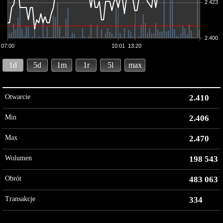
2.423
2.400
07:00
10:01
13:20
1d
5d
1m
1r
5l
max
Otwarcie
2.410
Min
2.406
Max
2.470
Wolumen
198 543
Obrót
483 063
Transakcje
334