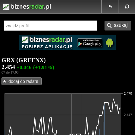
GRX (GREENX)
2.454
+0.046
(+1.91%)
07 sie 17:03
dodaj do radaru
2.470
2.447