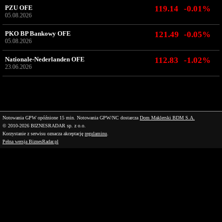
PZU OFE
119.14
-0.01%
05.08.2026
PKO BP Bankowy OFE
121.49
-0.05%
05.08.2026
Nationale-Nederlanden OFE
112.83
-1.02%
23.06.2026
Notowania GPW opóźnione 15 min.
Notowania GPW/NC dostarcza
Dom Maklerski BDM S.A.
© 2010-2026 BIZNESRADAR sp. z o.o.
Korzystanie z serwisu oznacza akceptację
regulaminu
.
Pełna wersja BiznesRadar.pl