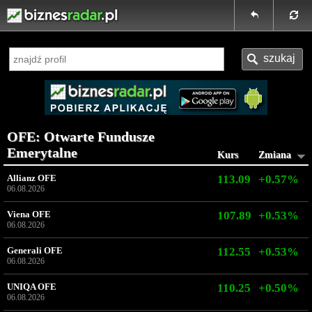
OFE: Otwarte Fundusze
Emerytalne
Kurs
Zmiana
Allianz OFE
113.09
+0.57%
06.08.2026
Viena OFE
107.89
+0.53%
06.08.2026
Generali OFE
112.55
+0.53%
06.08.2026
UNIQA OFE
110.25
+0.50%
06.08.2026