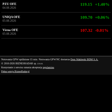
PZU OFE
119.15
+1.40%
04.08.2026
UNIQA OFE
109.70
+0.06%
05.08.2026
Viena OFE
107.32
-0.01%
05.08.2026
Notowania GPW opóźnione 15 min.
Notowania GPW/NC dostarcza
Dom Maklerski BDM S.A.
© 2010-2026 BIZNESRADAR sp. z o.o.
Korzystanie z serwisu oznacza akceptację
regulaminu
.
Pełna wersja BiznesRadar.pl