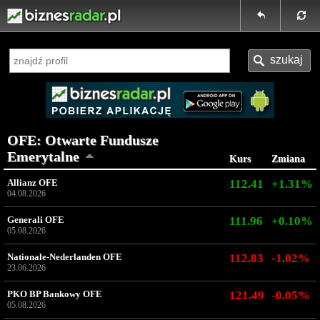
OFE: Otwarte Fundusze
Emerytalne
Kurs
Zmiana
Allianz OFE
112.41
+1.31%
04.08.2026
Generali OFE
111.96
+0.10%
05.08.2026
Nationale-Nederlanden OFE
112.83
-1.02%
23.06.2026
PKO BP Bankowy OFE
121.49
-0.05%
05.08.2026