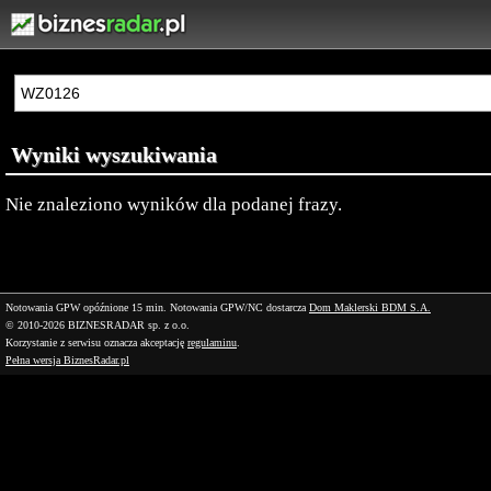
Wyniki wyszukiwania
Nie znaleziono wyników dla podanej frazy.
Notowania GPW opóźnione 15 min.
Notowania GPW/NC dostarcza
Dom Maklerski BDM S.A.
© 2010-2026 BIZNESRADAR sp. z o.o.
Korzystanie z serwisu oznacza akceptację
regulaminu
.
Pełna wersja BiznesRadar.pl