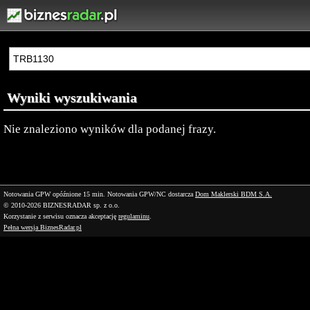
Wyniki wyszukiwania
Nie znaleziono wyników dla podanej frazy.
Notowania GPW opóźnione 15 min.
Notowania GPW/NC dostarcza
Dom Maklerski BDM S.A.
© 2010-2026 BIZNESRADAR sp. z o.o.
Korzystanie z serwisu oznacza akceptację
regulaminu
.
Pełna wersja BiznesRadar.pl