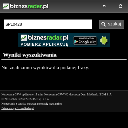
Wyniki wyszukiwania
Nie znaleziono wyników dla podanej frazy.
Notowania GPW opóźnione 15 min.
Notowania GPW/NC dostarcza
Dom Maklerski BDM S.A.
© 2010-2026 BIZNESRADAR sp. z o.o.
Korzystanie z serwisu oznacza akceptację
regulaminu
.
Pełna wersja BiznesRadar.pl