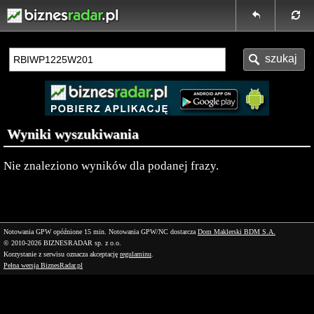
Wyniki wyszukiwania
Nie znaleziono wyników dla podanej frazy.
Notowania GPW opóźnione 15 min.
Notowania GPW/NC dostarcza
Dom Maklerski BDM S.A.
© 2010-2026 BIZNESRADAR sp. z o.o.
Korzystanie z serwisu oznacza akceptację
regulaminu
.
Pełna wersja BiznesRadar.pl