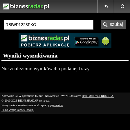
Wyniki wyszukiwania
Nie znaleziono wyników dla podanej frazy.
Notowania GPW opóźnione 15 min.
Notowania GPW/NC dostarcza
Dom Maklerski BDM S.A.
© 2010-2026 BIZNESRADAR sp. z o.o.
Korzystanie z serwisu oznacza akceptację
regulaminu
.
Pełna wersja BiznesRadar.pl