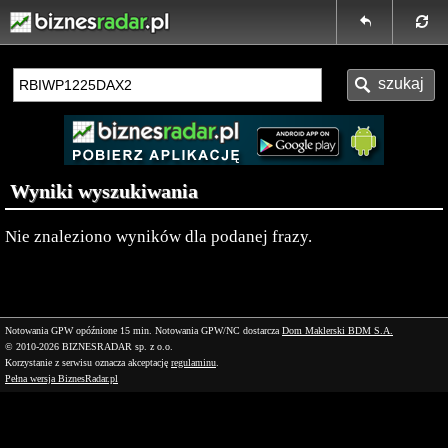
Wyniki wyszukiwania
Nie znaleziono wyników dla podanej frazy.
Notowania GPW opóźnione 15 min.
Notowania GPW/NC dostarcza
Dom Maklerski BDM S.A.
© 2010-2026 BIZNESRADAR sp. z o.o.
Korzystanie z serwisu oznacza akceptację
regulaminu
.
Pełna wersja BiznesRadar.pl