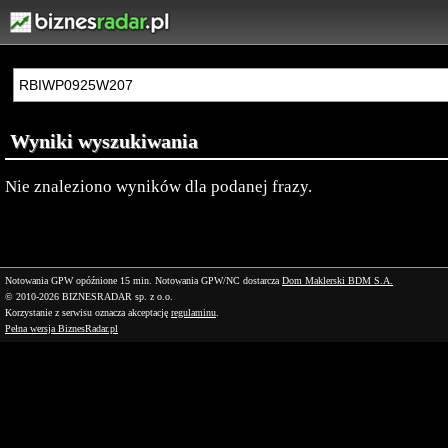
Wyniki wyszukiwania
Nie znaleziono wyników dla podanej frazy.
Notowania GPW opóźnione 15 min.
Notowania GPW/NC dostarcza
Dom Maklerski BDM S.A.
© 2010-2026 BIZNESRADAR sp. z o.o.
Korzystanie z serwisu oznacza akceptację
regulaminu
.
Pełna wersja BiznesRadar.pl