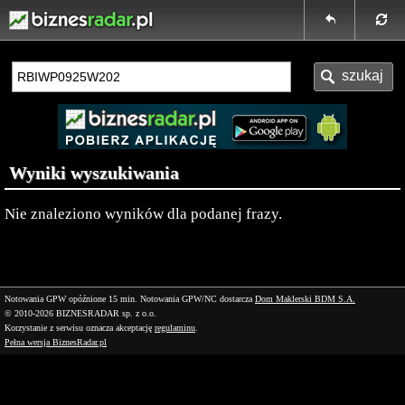
Wyniki wyszukiwania
Nie znaleziono wyników dla podanej frazy.
Notowania GPW opóźnione 15 min.
Notowania GPW/NC dostarcza
Dom Maklerski BDM S.A.
© 2010-2026 BIZNESRADAR sp. z o.o.
Korzystanie z serwisu oznacza akceptację
regulaminu
.
Pełna wersja BiznesRadar.pl