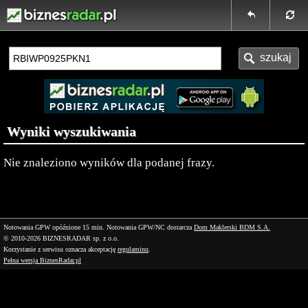
Wyniki wyszukiwania
Nie znaleziono wyników dla podanej frazy.
Notowania GPW opóźnione 15 min.
Notowania GPW/NC dostarcza
Dom Maklerski BDM S.A.
© 2010-2026 BIZNESRADAR sp. z o.o.
Korzystanie z serwisu oznacza akceptację
regulaminu
.
Pełna wersja BiznesRadar.pl