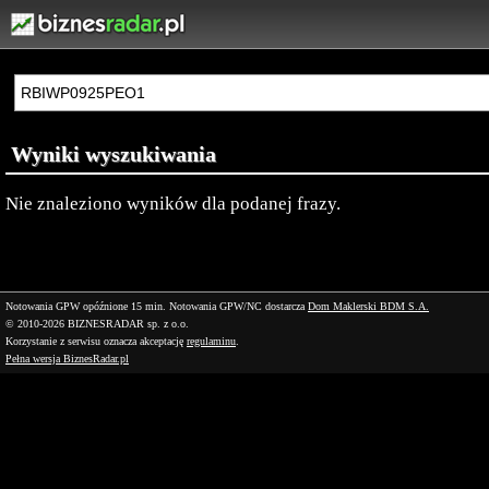
Wyniki wyszukiwania
Nie znaleziono wyników dla podanej frazy.
Notowania GPW opóźnione 15 min.
Notowania GPW/NC dostarcza
Dom Maklerski BDM S.A.
© 2010-2026 BIZNESRADAR sp. z o.o.
Korzystanie z serwisu oznacza akceptację
regulaminu
.
Pełna wersja BiznesRadar.pl