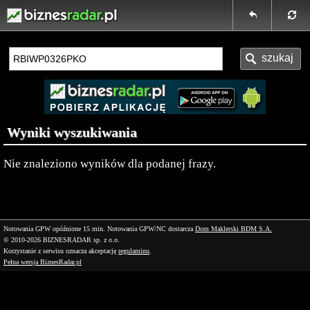
Wyniki wyszukiwania
Nie znaleziono wyników dla podanej frazy.
Notowania GPW opóźnione 15 min.
Notowania GPW/NC dostarcza
Dom Maklerski BDM S.A.
© 2010-2026 BIZNESRADAR sp. z o.o.
Korzystanie z serwisu oznacza akceptację
regulaminu
.
Pełna wersja BiznesRadar.pl