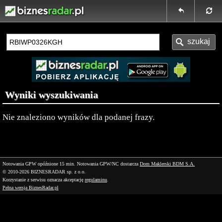
Wyniki wyszukiwania
Nie znaleziono wyników dla podanej frazy.
Notowania GPW opóźnione 15 min.
Notowania GPW/NC dostarcza
Dom Maklerski BDM S.A.
© 2010-2026 BIZNESRADAR sp. z o.o.
Korzystanie z serwisu oznacza akceptację
regulaminu
.
Pełna wersja BiznesRadar.pl