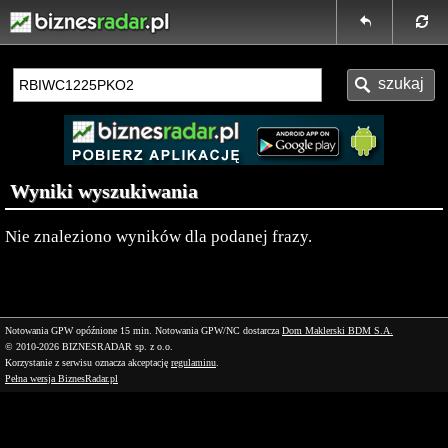
Wyniki wyszukiwania
Nie znaleziono wyników dla podanej frazy.
Notowania GPW opóźnione 15 min.
Notowania GPW/NC dostarcza
Dom Maklerski BDM S.A.
© 2010-2026 BIZNESRADAR sp. z o.o.
Korzystanie z serwisu oznacza akceptację
regulaminu
.
Pełna wersja BiznesRadar.pl