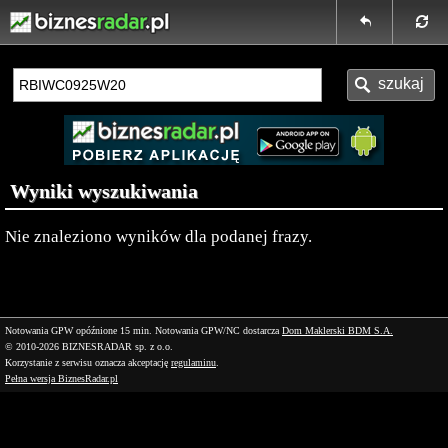
Wyniki wyszukiwania
Nie znaleziono wyników dla podanej frazy.
Notowania GPW opóźnione 15 min.
Notowania GPW/NC dostarcza
Dom Maklerski BDM S.A.
© 2010-2026 BIZNESRADAR sp. z o.o.
Korzystanie z serwisu oznacza akceptację
regulaminu
.
Pełna wersja BiznesRadar.pl