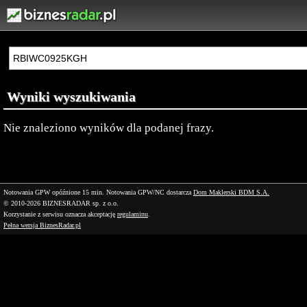
Wyniki wyszukiwania
Nie znaleziono wyników dla podanej frazy.
Notowania GPW opóźnione 15 min.
Notowania GPW/NC dostarcza
Dom Maklerski BDM S.A.
© 2010-2026 BIZNESRADAR sp. z o.o.
Korzystanie z serwisu oznacza akceptację
regulaminu
.
Pełna wersja BiznesRadar.pl