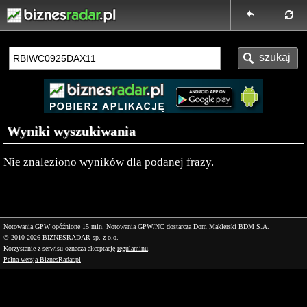
Wyniki wyszukiwania
Nie znaleziono wyników dla podanej frazy.
Notowania GPW opóźnione 15 min.
Notowania GPW/NC dostarcza
Dom Maklerski BDM S.A.
© 2010-2026 BIZNESRADAR sp. z o.o.
Korzystanie z serwisu oznacza akceptację
regulaminu
.
Pełna wersja BiznesRadar.pl