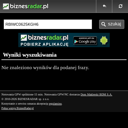
Wyniki wyszukiwania
Nie znaleziono wyników dla podanej frazy.
Notowania GPW opóźnione 15 min.
Notowania GPW/NC dostarcza
Dom Maklerski BDM S.A.
© 2010-2026 BIZNESRADAR sp. z o.o.
Korzystanie z serwisu oznacza akceptację
regulaminu
.
Pełna wersja BiznesRadar.pl