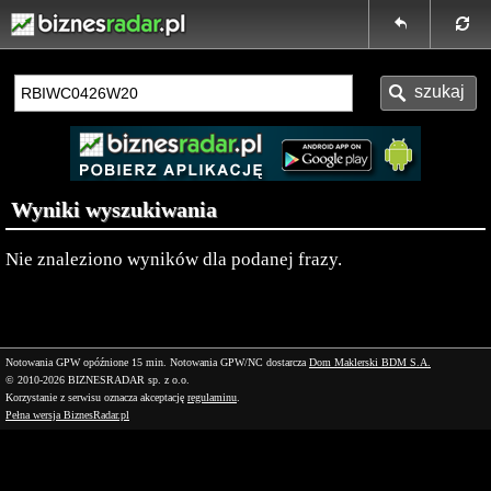
Wyniki wyszukiwania
Nie znaleziono wyników dla podanej frazy.
Notowania GPW opóźnione 15 min.
Notowania GPW/NC dostarcza
Dom Maklerski BDM S.A.
© 2010-2026 BIZNESRADAR sp. z o.o.
Korzystanie z serwisu oznacza akceptację
regulaminu
.
Pełna wersja BiznesRadar.pl