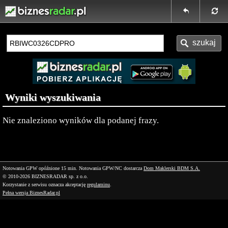
Wyniki wyszukiwania
Nie znaleziono wyników dla podanej frazy.
Notowania GPW opóźnione 15 min.
Notowania GPW/NC dostarcza
Dom Maklerski BDM S.A.
© 2010-2026 BIZNESRADAR sp. z o.o.
Korzystanie z serwisu oznacza akceptację
regulaminu
.
Pełna wersja BiznesRadar.pl