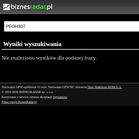
Wyniki wyszukiwania
Nie znaleziono wyników dla podanej frazy.
Notowania GPW opóźnione 15 min.
Notowania GPW/NC dostarcza
Dom Maklerski BDM S.A.
© 2010-2026 BIZNESRADAR sp. z o.o.
Korzystanie z serwisu oznacza akceptację
regulaminu
.
Pełna wersja BiznesRadar.pl