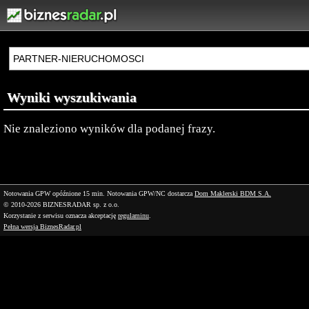
Wyniki wyszukiwania
Nie znaleziono wyników dla podanej frazy.
Notowania GPW opóźnione 15 min.
Notowania GPW/NC dostarcza
Dom Maklerski BDM S.A.
© 2010-2026 BIZNESRADAR sp. z o.o.
Korzystanie z serwisu oznacza akceptację
regulaminu
.
Pełna wersja BiznesRadar.pl