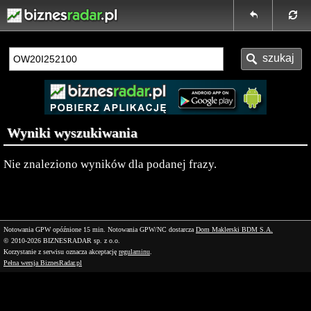
Wyniki wyszukiwania
Nie znaleziono wyników dla podanej frazy.
Notowania GPW opóźnione 15 min.
Notowania GPW/NC dostarcza
Dom Maklerski BDM S.A.
© 2010-2026 BIZNESRADAR sp. z o.o.
Korzystanie z serwisu oznacza akceptację
regulaminu
.
Pełna wersja BiznesRadar.pl