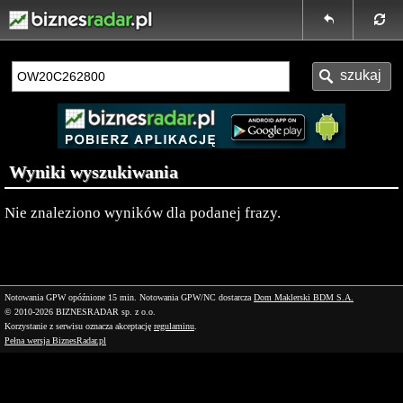
Wyniki wyszukiwania
Nie znaleziono wyników dla podanej frazy.
Notowania GPW opóźnione 15 min.
Notowania GPW/NC dostarcza
Dom Maklerski BDM S.A.
© 2010-2026 BIZNESRADAR sp. z o.o.
Korzystanie z serwisu oznacza akceptację
regulaminu
.
Pełna wersja BiznesRadar.pl