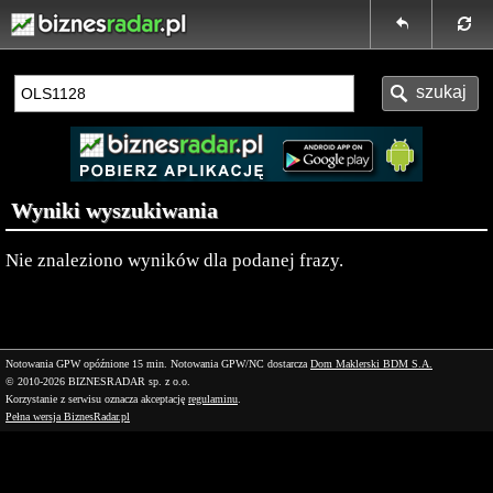
Wyniki wyszukiwania
Nie znaleziono wyników dla podanej frazy.
Notowania GPW opóźnione 15 min.
Notowania GPW/NC dostarcza
Dom Maklerski BDM S.A.
© 2010-2026 BIZNESRADAR sp. z o.o.
Korzystanie z serwisu oznacza akceptację
regulaminu
.
Pełna wersja BiznesRadar.pl