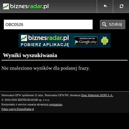
Wyniki wyszukiwania
Nie znaleziono wyników dla podanej frazy.
Notowania GPW opóźnione 15 min.
Notowania GPW/NC dostarcza
Dom Maklerski BDM S.A.
© 2010-2026 BIZNESRADAR sp. z o.o.
Korzystanie z serwisu oznacza akceptację
regulaminu
.
Pełna wersja BiznesRadar.pl