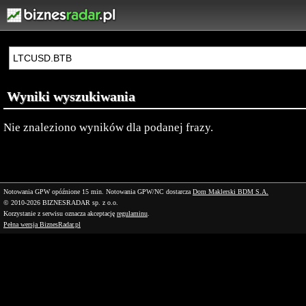
Wyniki wyszukiwania
Nie znaleziono wyników dla podanej frazy.
Notowania GPW opóźnione 15 min.
Notowania GPW/NC dostarcza
Dom Maklerski BDM S.A.
© 2010-2026 BIZNESRADAR sp. z o.o.
Korzystanie z serwisu oznacza akceptację
regulaminu
.
Pełna wersja BiznesRadar.pl