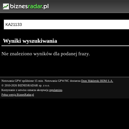
Wyniki wyszukiwania
Nie znaleziono wyników dla podanej frazy.
Notowania GPW opóźnione 15 min.
Notowania GPW/NC dostarcza
Dom Maklerski BDM S.A.
© 2010-2026 BIZNESRADAR sp. z o.o.
Korzystanie z serwisu oznacza akceptację
regulaminu
.
Pełna wersja BiznesRadar.pl