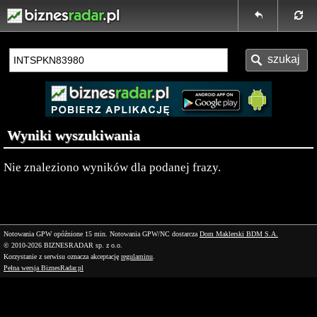
Wyniki wyszukiwania
Nie znaleziono wyników dla podanej frazy.
Notowania GPW opóźnione 15 min.
Notowania GPW/NC dostarcza
Dom Maklerski BDM S.A.
© 2010-2026 BIZNESRADAR sp. z o.o.
Korzystanie z serwisu oznacza akceptację
regulaminu
.
Pełna wersja BiznesRadar.pl