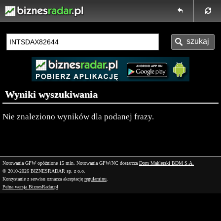
Wyniki wyszukiwania
Nie znaleziono wyników dla podanej frazy.
Notowania GPW opóźnione 15 min.
Notowania GPW/NC dostarcza
Dom Maklerski BDM S.A.
© 2010-2026 BIZNESRADAR sp. z o.o.
Korzystanie z serwisu oznacza akceptację
regulaminu
.
Pełna wersja BiznesRadar.pl