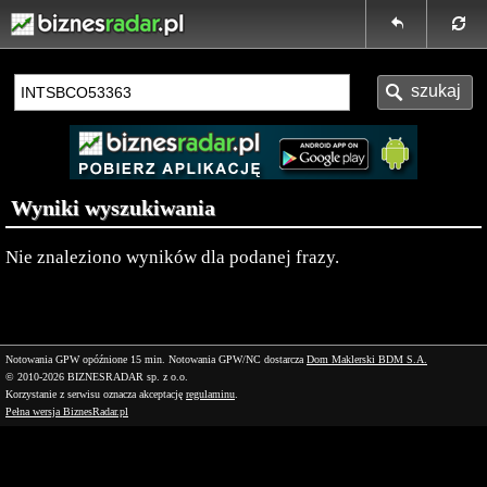
Wyniki wyszukiwania
Nie znaleziono wyników dla podanej frazy.
Notowania GPW opóźnione 15 min.
Notowania GPW/NC dostarcza
Dom Maklerski BDM S.A.
© 2010-2026 BIZNESRADAR sp. z o.o.
Korzystanie z serwisu oznacza akceptację
regulaminu
.
Pełna wersja BiznesRadar.pl