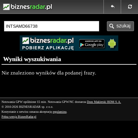
Wyniki wyszukiwania
Nie znaleziono wyników dla podanej frazy.
Notowania GPW opóźnione 15 min.
Notowania GPW/NC dostarcza
Dom Maklerski BDM S.A.
© 2010-2026 BIZNESRADAR sp. z o.o.
Korzystanie z serwisu oznacza akceptację
regulaminu
.
Pełna wersja BiznesRadar.pl