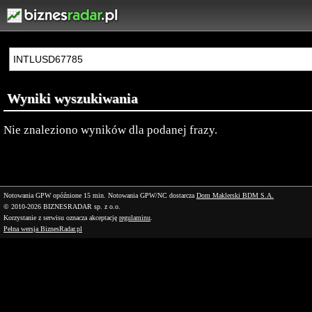
Wyniki wyszukiwania
Nie znaleziono wyników dla podanej frazy.
Notowania GPW opóźnione 15 min.
Notowania GPW/NC dostarcza
Dom Maklerski BDM S.A.
© 2010-2026 BIZNESRADAR sp. z o.o.
Korzystanie z serwisu oznacza akceptację
regulaminu
.
Pełna wersja BiznesRadar.pl