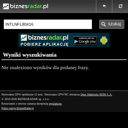
Wyniki wyszukiwania
Nie znaleziono wyników dla podanej frazy.
Notowania GPW opóźnione 15 min.
Notowania GPW/NC dostarcza
Dom Maklerski BDM S.A.
© 2010-2026 BIZNESRADAR sp. z o.o.
Korzystanie z serwisu oznacza akceptację
regulaminu
.
Pełna wersja BiznesRadar.pl