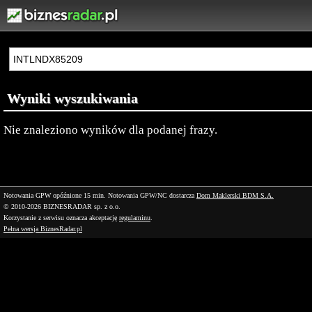
Wyniki wyszukiwania
Nie znaleziono wyników dla podanej frazy.
Notowania GPW opóźnione 15 min.
Notowania GPW/NC dostarcza
Dom Maklerski BDM S.A.
© 2010-2026 BIZNESRADAR sp. z o.o.
Korzystanie z serwisu oznacza akceptację
regulaminu
.
Pełna wersja BiznesRadar.pl