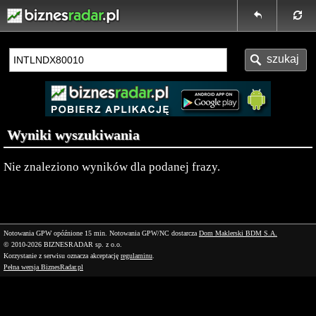
Wyniki wyszukiwania
Nie znaleziono wyników dla podanej frazy.
Notowania GPW opóźnione 15 min.
Notowania GPW/NC dostarcza
Dom Maklerski BDM S.A.
© 2010-2026 BIZNESRADAR sp. z o.o.
Korzystanie z serwisu oznacza akceptację
regulaminu
.
Pełna wersja BiznesRadar.pl