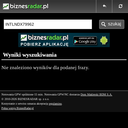
Wyniki wyszukiwania
Nie znaleziono wyników dla podanej frazy.
Notowania GPW opóźnione 15 min.
Notowania GPW/NC dostarcza
Dom Maklerski BDM S.A.
© 2010-2026 BIZNESRADAR sp. z o.o.
Korzystanie z serwisu oznacza akceptację
regulaminu
.
Pełna wersja BiznesRadar.pl