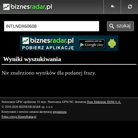
Wyniki wyszukiwania
Nie znaleziono wyników dla podanej frazy.
Notowania GPW opóźnione 15 min.
Notowania GPW/NC dostarcza
Dom Maklerski BDM S.A.
© 2010-2026 BIZNESRADAR sp. z o.o.
Korzystanie z serwisu oznacza akceptację
regulaminu
.
Pełna wersja BiznesRadar.pl