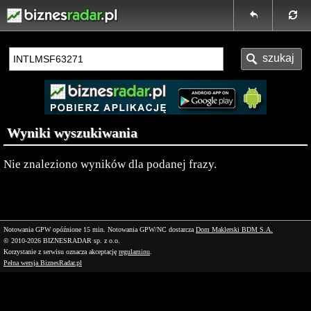
Wyniki wyszukiwania
Nie znaleziono wyników dla podanej frazy.
Notowania GPW opóźnione 15 min.
Notowania GPW/NC dostarcza
Dom Maklerski BDM S.A.
© 2010-2026 BIZNESRADAR sp. z o.o.
Korzystanie z serwisu oznacza akceptację
regulaminu
.
Pełna wersja BiznesRadar.pl